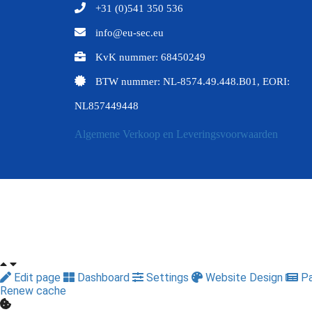
+31 (0)541 350 536
info@eu-sec.eu
KvK nummer: 68450249
BTW nummer: NL-8574.49.448.B01, EORI:
NL857449448
Algemene Verkoop en Leveringsvoorwaarden
Edit page
Dashboard
Settings
Website Design
Pa
Renew cache