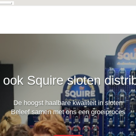
ook Squire sloten distri
De hoogst haalbare kwaliteit in sloten
Beleef samen met ons een groeiproces