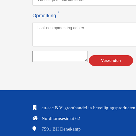
*
Opmerking
Verzenden
eu-sec B.V. groothandel in beveiligingsproducten
Nordhornsestraat 62
7591 BH
Denekamp