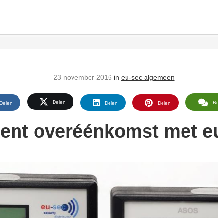
23 november 2016
in
eu-sec algemeen
Delen
R
Delen
Delen
Delen
kent overéénkomst met e