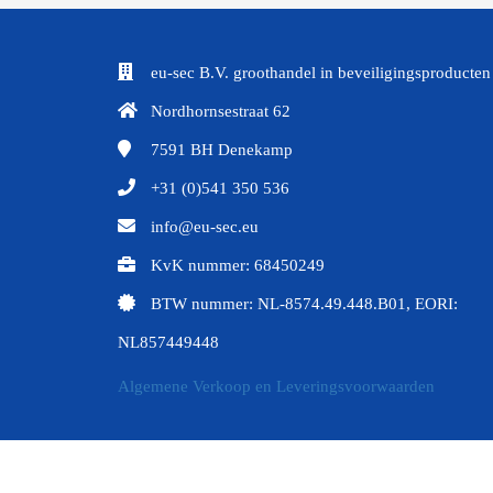
eu-sec B.V. groothandel in beveiligingsproducten
Nordhornsestraat 62
7591 BH
Denekamp
+31 (0)541 350 536
info@eu-sec.eu
KvK nummer: 68450249
BTW nummer: NL-8574.49.448.B01, EORI:
NL857449448
Algemene Verkoop en Leveringsvoorwaarden