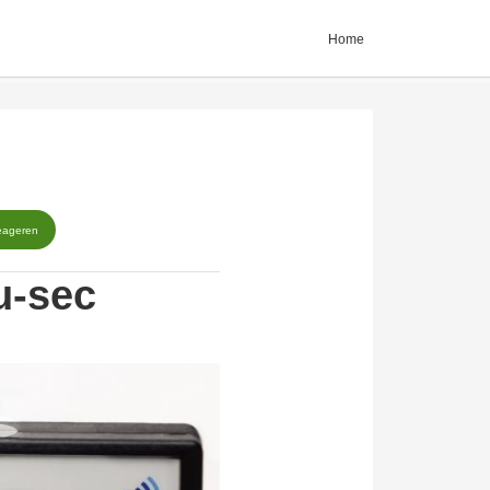
Home
eageren
u-sec