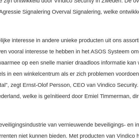
ie zijn ontwikkeld door Vindico Security in Zweden. De o
ressie Signalering Overval Signalering, welke ontwikkel
lijke interesse in andere unieke producten uit ons assor
en vooral interesse te hebben in het ASOS Systeem om
 waarmee op een snelle manier draadloos informatie kan 
els in een winkelcentrum als er zich problemen voordoen
tal”, zegt Ernst-Olof Persson, CEO van Vindico Security. 
derland, welke is geïnitieerd door Emiel Timmerman, di
eveiligingsindustrie van vernieuwende beveiligings- en 
urrenten niet kunnen bieden. Met producten van Vindico